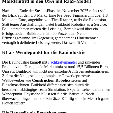
Markteintritt in den USA mit RaaS-Modell
Nach dem Ende der Stealth-Phase im November 2025 richtet sich
der Blick auf den US-Markt. Eine Pre-Seed-Finanzierung über 1,8
Millionen Euro, angeführt von
Tim Draper
, treibt die Expansion.
Statt teurer Anschaffungen bietet Buildroid Robotics-as-a-Service.
Bauunternehmen mieten die Leistung. Bezahlt wird über ein
Erfolgsmodell. Buildroid erhält 50 Prozent der Netto-
Effizienzgewinne. Im Gegenzug garantiert das Unternehmen
vertraglich definierte Leistungswerte. Das schafft Vertrauen.
KI als Wendepunkt für die Bauindustrie
Die Bauindustrie kämpft mit
Fachkräftemangel
und sinkender
Produktivität. Der globale Markt umfasst rund 15,5 Billionen Euro
Umsatz. Buildroid will nicht nur einzelne Aufgaben automatisieren.
Ziel ist die Neugestaltung kompletter Gewerkeprozesse.
Wettbewerber wie
Construction Robotics
setzen auf
Einzelmaschinen. Buildroid differenziert sich durch die
herstellerunabhängige Team-Simulation. Experten sehen darin einen
Wendepunkt. Physische KI ist reif für die Baustelle. Noch
überwachen Ingenieure die Einsätze. Künftig soll ein Mensch ganze
Flotten steuern.
Die Baustelle als Betriebssystem