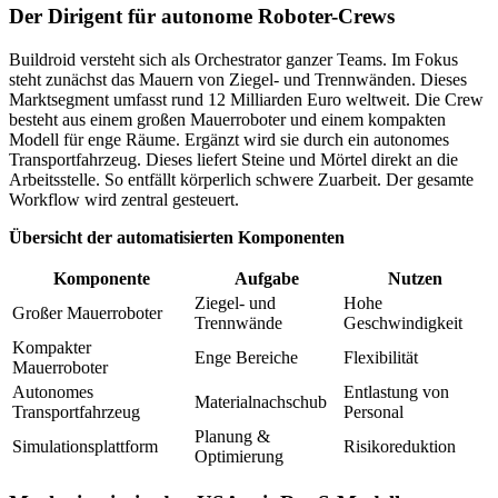
Der Dirigent für autonome Roboter-Crews
Buildroid versteht sich als Orchestrator ganzer Teams. Im Fokus
steht zunächst das Mauern von Ziegel- und Trennwänden. Dieses
Marktsegment umfasst rund 12 Milliarden Euro weltweit. Die Crew
besteht aus einem großen Mauerroboter und einem kompakten
Modell für enge Räume. Ergänzt wird sie durch ein autonomes
Transportfahrzeug. Dieses liefert Steine und Mörtel direkt an die
Arbeitsstelle. So entfällt körperlich schwere Zuarbeit. Der gesamte
Workflow wird zentral gesteuert.
Übersicht der automatisierten Komponenten
Komponente
Aufgabe
Nutzen
Ziegel- und
Hohe
Großer Mauerroboter
Trennwände
Geschwindigkeit
Kompakter
Enge Bereiche
Flexibilität
Mauerroboter
Autonomes
Entlastung von
Materialnachschub
Transportfahrzeug
Personal
Planung &
Simulationsplattform
Risikoreduktion
Optimierung