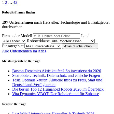
1
2
…
42
Robotik-Firmen finden
197 Unternehmen
nach Hersteller, Technologie und Einsatzgebiet
durchsuchen.
Firma oder Modell
Land
Roboterklasse
Einsatzgebiet
Atlas durchsuchen
→
Alle Unternehmen im Atlas
Meistaufgerufene Beiträge
Boston Dynamics Aktie kaufen? So investierst du 2026
Sexroboter: Technik, Datenschutz und ethische Fragen
Tesla Optimus kaufen: Aktuelle Infos zu Preis, Start und
Deutschland-Verfügbarkeit
Die besten Top 12 Humanoid Robots 2026 im Überblick
Vita Dynamics VBOT: Der Roboterhund für Zuhause
Neueste Beiträge
Last Mile Lieferroboter: Hersteller & Technik 2026