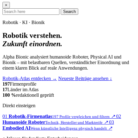
×
Search
Robotik · KI · Bionik
Robotik verstehen.
Zukunft einordnen.
Alpha Bionic analysiert humanoide Roboter, Physical AI und
Bionik – mit belastbaren Quellen, verständlicher Einordnung und
einem klaren Blick auf reale Anwendungen.
Robotik-Atlas entdecken
→
Neueste Beiträge ansehen
↓
197
Firmenprofile
17
Länder im Atlas
100 %
redaktionell geprüft
Direkt einsteigen
01
Robotik-Firmenatlas
↗
02
197 Profile vergleichen und filtern
Humanoide Roboter
↗
03
Technik, Hersteller und Marktreife
Embodied AI
↗
Wenn künstliche Intelligenz physisch handelt