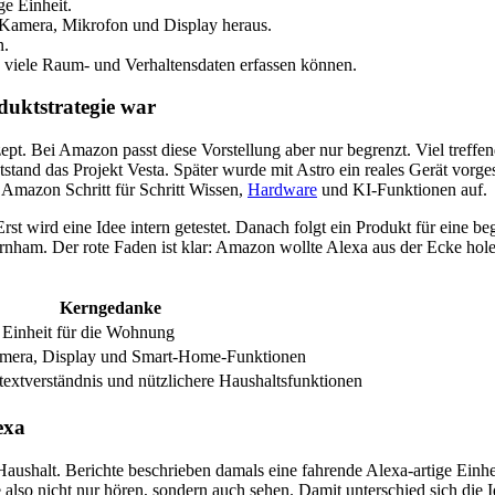
ge Einheit.
 Kamera, Mikrofon und Display heraus.
n.
te viele Raum- und Verhaltensdaten erfassen können.
duktstrategie war
. Bei Amazon passt diese Vorstellung aber nur begrenzt. Viel treffender
stand das Projekt Vesta. Später wurde mit Astro ein reales Gerät vorges
 Amazon Schritt für Schritt Wissen,
Hardware
und KI-Funktionen auf.
st wird eine Idee intern getestet. Danach folgt ein Produkt für eine 
rnham. Der rote Faden ist klar: Amazon wollte Alexa aus der Ecke hole
Kerngedanke
 Einheit für die Wohnung
mera, Display und Smart-Home-Funktionen
xtverständnis und nützlichere Haushaltsfunktionen
exa
ushalt. Berichte beschrieben damals eine fahrende Alexa-artige Einhei
lso nicht nur hören, sondern auch sehen. Damit unterschied sich die 