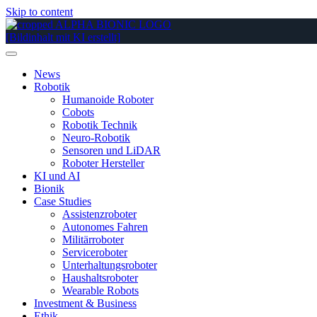
Skip to content
News
Robotik
Humanoide Roboter
Cobots
Robotik Technik
Neuro-Robotik
Sensoren und LiDAR
Roboter Hersteller
KI und AI
Bionik
Case Studies
Assistenzroboter
Autonomes Fahren
Militärroboter
Serviceroboter
Unterhaltungsroboter
Haushaltsroboter
Wearable Robots
Investment & Business
Ethik