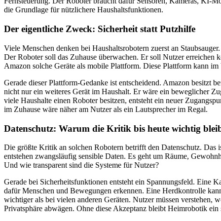
Fernsteuerung. Der Roboter braucht dafür Sensoren, Kameras, KI-Mo
die Grundlage für nützlichere Haushaltsfunktionen.
Der eigentliche Zweck: Sicherheit statt Putzhilfe
Viele Menschen denken bei Haushaltsrobotern zuerst an Staubsauger.
Der Roboter soll das Zuhause überwachen. Er soll Nutzer erreichen k
Amazon solche Geräte als mobile Plattform. Diese Plattform kann im 
Gerade dieser Plattform-Gedanke ist entscheidend. Amazon besitzt be
nicht nur ein weiteres Gerät im Haushalt. Er wäre ein beweglicher Zu
viele Haushalte einen Roboter besitzen, entsteht ein neuer Zugangsp
im Zuhause wäre näher am Nutzer als ein Lautsprecher im Regal.
Datenschutz: Warum die Kritik bis heute wichtig blei
Die größte Kritik an solchen Robotern betrifft den Datenschutz. Da
entstehen zwangsläufig sensible Daten. Es geht um Räume, Gewohnheit
Und wie transparent sind die Systeme für Nutzer?
Gerade bei Sicherheitsfunktionen entsteht ein Spannungsfeld. Eine Ka
dafür Menschen und Bewegungen erkennen. Eine Herdkontrolle kann B
wichtiger als bei vielen anderen Geräten. Nutzer müssen verstehen, 
Privatsphäre abwägen. Ohne diese Akzeptanz bleibt Heimrobotik ein 