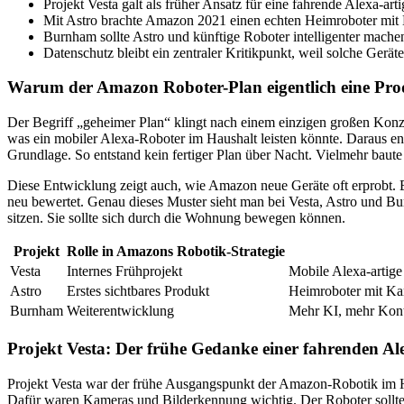
Projekt Vesta galt als früher Ansatz für eine fahrende Alexa-arti
Mit Astro brachte Amazon 2021 einen echten Heimroboter mit
Burnham sollte Astro und künftige Roboter intelligenter mache
Datenschutz bleibt ein zentraler Kritikpunkt, weil solche Gerä
Warum der Amazon Roboter-Plan eigentlich eine Pro
Der Begriff „geheimer Plan“ klingt nach einem einzigen großen Konzept
was ein mobiler Alexa-Roboter im Haushalt leisten könnte. Daraus ent
Grundlage. So entstand kein fertiger Plan über Nacht. Vielmehr baute
Diese Entwicklung zeigt auch, wie Amazon neue Geräte oft erprobt. Er
neu bewertet. Genau dieses Muster sieht man bei Vesta, Astro und Bu
sitzen. Sie sollte sich durch die Wohnung bewegen
können.
Projekt
Rolle in Amazons Robotik-Strategie
Vesta
Internes Frühprojekt
Mobile Alexa-artige
Astro
Erstes sichtbares Produkt
Heimroboter mit Ka
Burnham
Weiterentwicklung
Mehr KI, mehr Konte
Projekt Vesta: Der frühe Gedanke einer fahrenden Al
Projekt Vesta war der frühe Ausgangspunkt der Amazon-Robotik im Ha
Dafür waren Kameras und Bilderkennung wichtig. Der Roboter sollte a