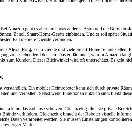
delle und Kontextwissen. Burnham sollte genau diese Lücke schließen
 Bei Amazon geht es aber um etwas anderes. Astro und die Burnham-Ide
önnen. Er soll Smart-Home-Geräte einbinden. Und er soll später Situati
besten Fall mehrere Dienste verbinden.
reits Alexa, Ring, Echo-Geräte und viele Smart-Home-Schnittstellen. E
gang zu bestehenden Diensten. Das erklärt auch, warum Amazon langfris
unkt zum Kunden. Dieser Blickwinkel wird oft unterschätzt. Es geht n
bt
s ist verständlich. Ein mobiler Heimroboter kann sich durch private R
en und Verhalten. Selbst wenn Funktionen nützlich sind, bleibt diese 
mera kann das Zuhause schützen. Gleichzeitig filmt sie private Bereic
rände verhindern. Gleichzeitig braucht der Roboter visuelle Informa
welche Daten verarbeitet werden. Sie müssen Einstellungen kontrollier
schwieriger Markt.