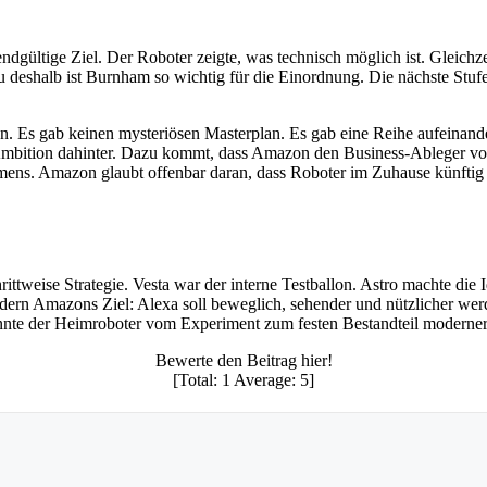
s endgültige Ziel. Der Roboter zeigte, was technisch möglich ist. Gleich
au deshalb ist Burnham so wichtig für die Einordnung. Die nächste Stu
en. Es gab keinen mysteriösen Masterplan. Es gab eine Reihe aufeinan
-Ambition dahinter. Dazu kommt, dass Amazon den Business-Ableger vo
ehmens. Amazon glaubt offenbar daran, dass Roboter im Zuhause künfti
weise Strategie. Vesta war der interne Testballon. Astro machte die Id
ondern Amazons Ziel: Alexa soll beweglich, sehender und nützlicher w
könnte der Heimroboter vom Experiment zum festen Bestandteil moderne
Bewerte den Beitrag hier!
[Total:
1
Average:
5
]