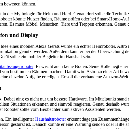
Raum bewegen können.
 in der Mythologie für Heim und Herd. Genau dort sollte die Technik s
oboter könnte Nutzer finden, Räume prüfen oder bei Smart-Home-Aufgab
eren. Es muss Möbel, Menschen, Tiere und Treppen erkennen. Genau di
ofon und Display
Idee eines mobilen Alexa-Geräts wurde ein echter Heimroboter. Astro r
unikation genutzt werden. Außerdem kann er bei der Überwachung des
erät sollte ein mobiler Begleiter im Haushalt sein.
Staubsaugerroboter
. Er wischt auch keine Böden. Seine Rolle liegt eh
ild von bestimmten Räumen machen. Damit wird Astro zu einer Art beweg
ur eine einzelne Aufgabe erledigen. Er soll die vorhandene Amazon-We
t
 Dabei ging es nicht nur um bessere Hardware. Im Mittelpunkt stand ei
sollten Situationen erkennen und sinnvoll reagieren. Genau deshalb wur
r Roboter sollte vom Beobachter zum aktiven Assistenten werden.
n. Ein intelligenter
Haushaltsroboter
erkennt dagegen Zusammenhänge. E
erson gestürzt ist. Danach könnte er eine Warnung senden oder Hilfe ans