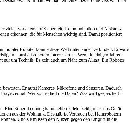
. Deshalb war Burnham weniger ein einzelnes Produkt. Es war eher
e zielen vor allem auf Sicherheit, Kommunikation und Assistenz.
onen erkennen, die für Menschen wichtig sind. Damit positioniert
in mobiler Roboter könnte diese Welt miteinander verbinden. Er wäre
tig an Haushaltsrobotern interessiert ist. Wenn in einigen Jahren
icht nur um Technik. Es geht auch um Nähe zum Alltag. Ein Roboter
äume bewegen. Er nutzt Kameras, Mikrofone und Sensoren. Dadurch
Frage zentral. Wer kontrolliert die Daten? Was wird gespeichert?
he. Eine Sturzerkennung kann helfen. Gleichzeitig muss das Gerät
tionen aus der Wohnung. Deshalb ist Vertrauen bei Heimrobotern
en können. Und sie müssen den Nutzen gegen den Eingriff in die