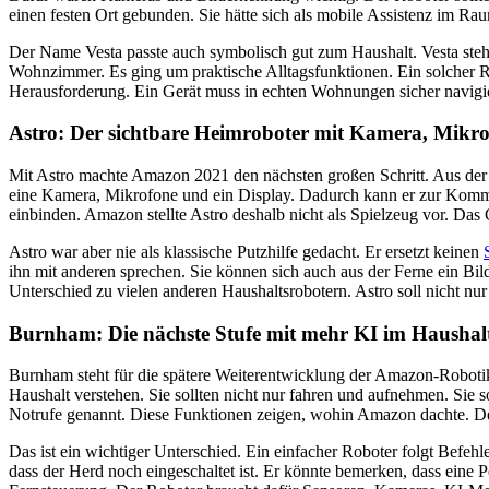
einen festen Ort gebunden. Sie hätte sich als mobile Assistenz im 
Der Name Vesta passte auch symbolisch gut zum Haushalt. Vesta steht
Wohnzimmer. Es ging um praktische Alltagsfunktionen. Ein solcher R
Herausforderung. Ein Gerät muss in echten Wohnungen sicher navigi
Astro: Der sichtbare Heimroboter mit Kamera, Mikr
Mit Astro machte Amazon 2021 den nächsten großen Schritt. Aus der 
eine Kamera, Mikrofone und ein Display. Dadurch kann er zur Komm
einbinden. Amazon stellte Astro deshalb nicht als Spielzeug vor. Das G
Astro war aber nie als klassische Putzhilfe gedacht. Er ersetzt keinen
ihn mit anderen sprechen. Sie können sich auch aus der Ferne ein B
Unterschied zu vielen anderen Haushaltsrobotern. Astro soll nicht n
Burnham: Die nächste Stufe mit mehr KI im Haushal
Burnham steht für die spätere Weiterentwicklung der Amazon-Robotik.
Haushalt verstehen. Sie sollten nicht nur fahren und aufnehmen. Sie 
Notrufe genannt. Diese Funktionen zeigen, wohin Amazon dachte. De
Das ist ein wichtiger Unterschied. Ein einfacher Roboter folgt Befehle
dass der Herd noch eingeschaltet ist. Er könnte bemerken, dass eine P