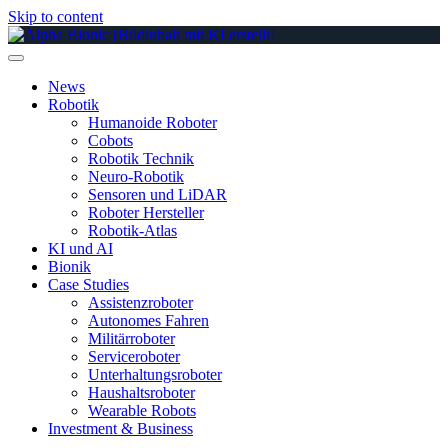
Skip to content
News
Robotik
Humanoide Roboter
Cobots
Robotik Technik
Neuro-Robotik
Sensoren und LiDAR
Roboter Hersteller
Robotik-Atlas
KI und AI
Bionik
Case Studies
Assistenzroboter
Autonomes Fahren
Militärroboter
Serviceroboter
Unterhaltungsroboter
Haushaltsroboter
Wearable Robots
Investment & Business