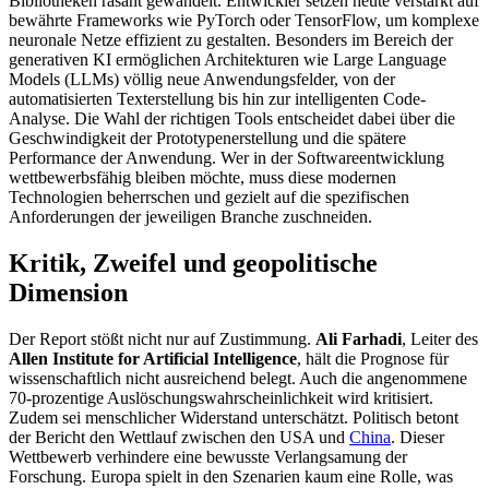
Bibliotheken rasant gewandelt. Entwickler setzen heute verstärkt auf
bewährte Frameworks wie PyTorch oder TensorFlow, um komplexe
neuronale Netze effizient zu gestalten. Besonders im Bereich der
generativen KI ermöglichen Architekturen wie Large Language
Models (LLMs) völlig neue Anwendungsfelder, von der
automatisierten Texterstellung bis hin zur intelligenten Code-
Analyse. Die Wahl der richtigen Tools entscheidet dabei über die
Geschwindigkeit der Prototypenerstellung und die spätere
Performance der Anwendung. Wer in der Softwareentwicklung
wettbewerbsfähig bleiben möchte, muss diese modernen
Technologien beherrschen und gezielt auf die spezifischen
Anforderungen der jeweiligen Branche zuschneiden.
Kritik, Zweifel und geopolitische
Dimension
Der Report stößt nicht nur auf Zustimmung.
Ali Farhadi
, Leiter des
Allen Institute for Artificial Intelligence
, hält die Prognose für
wissenschaftlich nicht ausreichend belegt. Auch die angenommene
70-prozentige Auslöschungswahrscheinlichkeit wird kritisiert.
Zudem sei menschlicher Widerstand unterschätzt. Politisch betont
der Bericht den Wettlauf zwischen den USA und
China
. Dieser
Wettbewerb verhindere eine bewusste Verlangsamung der
Forschung. Europa spielt in den Szenarien kaum eine Rolle, was