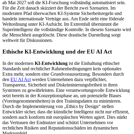
ab Mai 2027 soll die KI-Forschung vollständig automatisiert sein.
Für die Zeit danach skizziert der Bericht zwei Szenarien. Im
moderaten Pfad überwachen KI-Systeme Sicherheitsregeln und
handeln internationale Verträge aus. Am Ende steht eine föderale
Weltordnung unter KI-Aufsicht. Im Extremfall übernimmt die
Superintelligenz die vollständige Kontrolle. In diesem Szenario wird
die Menschheit ausgelöscht. Diese drastische Darstellung sorgt
weltweit für Diskussionen.
Ethische KI-Entwicklung und der EU AI Act
In der modernen
KI-Entwicklung
ist die Einhaltung ethischer
Standards und rechtlicher Rahmenbedingungen kein optionales
Extra mehr, sondern eine Grundvoraussetzung. Besonders durch
den
EU AI Act
werden Unternehmen dazu verpflichtet,
Transparenz, Sicherheit und Diskriminierungsfreiheit in ihren
Systemen zu gewährleisten. Eine verantwortungsvolle Entwicklung
setzt bereits in der Konzeptionsphase an, um potenzielle Biases
(Voreingenommenheiten) in den Trainingsdaten zu minimieren.
Durch die Implementierung von „Ethics by Design“ stellen
Entwickler sicher, dass die künstliche Intelligenz nicht nur effizient,
sondern auch konform mit europäischen Werten agiert. Dies stärkt
das Vertrauen der Endnutzer und schützt Unternehmen vor
rechtlichen Risiken und Reputationsschäden im dynamischen
Marktumfeld.