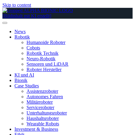
Skip to content
News
Robotik
Humanoide Roboter
Cobots
Robotik Technik
Neuro-Robotik
Sensoren und LiDAR
Roboter Hersteller
KI und AI
Bionik
Case Studies
Assistenzroboter
Autonomes Fahren
Militärroboter
Serviceroboter
Unterhaltungsroboter
Haushaltsroboter
Wearable Robots
Investment & Business
Ethik