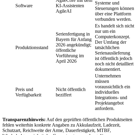
AgileCore mit dem
Systeme und
Software
KI-Assistenten
Steuerungen können
AgileAI
über eine Plattform
verbunden werden.
Es handelt sich nicht
nur um ein
Serienfertigung in
Computerkonzept.
Bayern für Anfang
Der Umfang der
2026 angekündigt;
Produktionsstand
tatsächlichen
öffentliche
Serienauslieferung
Vorführung im
ist öffentlich jedoch
April 2026
noch nicht detailliert
dokumentiert.
Unternehmen
müssen
voraussichtlich ein
Preis und
Nicht öffentlich
individuelles
Verfügbarkeit
beziffert
Integrations- und
Projektangebot
anfordern.
Transparenzhinweis:
Auf den geprüften öffentlichen Produktseiten
fehlen weiterhin konkrete Angaben zu Akkulaufzeit, Ladezeit,
Schutzart, Reichweite der Arme, Dauerfestigkeit, MTBF,