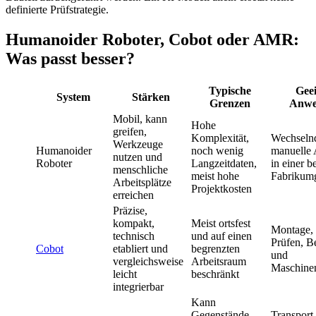
definierte Prüfstrategie.
Humanoider Roboter, Cobot oder AMR:
Was passt besser?
Typische
Geei
System
Stärken
Grenzen
Anwe
Mobil, kann
Hohe
greifen,
Komplexität,
Wechseln
Werkzeuge
Humanoider
noch wenig
manuelle
nutzen und
Roboter
Langzeitdaten,
in einer 
menschliche
meist hohe
Fabrikum
Arbeitsplätze
Projektkosten
erreichen
Präzise,
kompakt,
Meist ortsfest
Montage, 
technisch
und auf einen
Prüfen, B
Cobot
etabliert und
begrenzten
und
vergleichsweise
Arbeitsraum
Maschine
leicht
beschränkt
integrierbar
Kann
Gegenstände
Transport