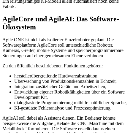
Ein leistungsfähiges KI-Modell allein automatisiert noch keine
Fabrik.
AgileCore und AgileAI: Das Software-
Ökosystem
Agile ONE ist nicht als isolierter Einzelroboter geplant. Die
Softwareplattform AgileCore soll unterschiedliche Roboter,
Kameras, Greifer, mobile Systeme und speicherprogrammierbare
Steuerungen auf einer gemeinsamen Ebene verbinden.
Zu den öffentlich beschriebenen Funktionen gehören:
herstellerübergreifende Hardwareabstraktion,
Überwachung von Produktionskennzahlen in Echtzeit,
Integration zusätzlicher Geräte und Arbeitszellen,
Entwicklung eigener Robotikfähigkeiten über ein Software
Development Kit,
dialogbasierte Programmierung mithilfe natürlicher Sprache,
KI-gestützte Fehleranalyse und Prozessoptimierung.
AgileAI soll dabei als Assistent dienen. Ein Bediener könnte
beispielsweise die Aufgabe „Belade die CNC-Maschine mit dem
Metallblock“ formulieren. Die Software erstellt daraus einen