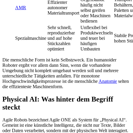
Effizienter
häufig nicht
Behältern
AMR
autonomer
selbst greifen
Paletten 
Materialtransport
oder Maschinen
Material
bedienen
Sehr schnell,
Unflexibel bei
reproduzierbar
Produktwechseln
Stabile Pr
Spezialmaschine
und auf hohe
und teuer bei
hohen Stü
Stückzahlen
häufigen
optimiert
Umbauten
Die menschliche Form ist kein Selbstzweck. Ein humanoider
Roboter ergibt vor allem dann Sinn, wenn die vorhandene
Umgebung nicht komplett umgebaut werden soll und mehrere
unterschiedliche Tätigkeiten anfallen. Für monotone
Hochgeschwindigkeitsprozesse ist die menschliche
Anatomie
selten
die effizienteste Maschinenform.
Physical AI: Was hinter dem Begriff
steckt
Agile Robots bezeichnet Agile ONE als System für „Physical AI“.
Gemeint ist eine künstliche Intelligenz, die nicht nur Texte, Bilder
oder Daten verarbeitet, sondern mit der physischen Welt interagiert.