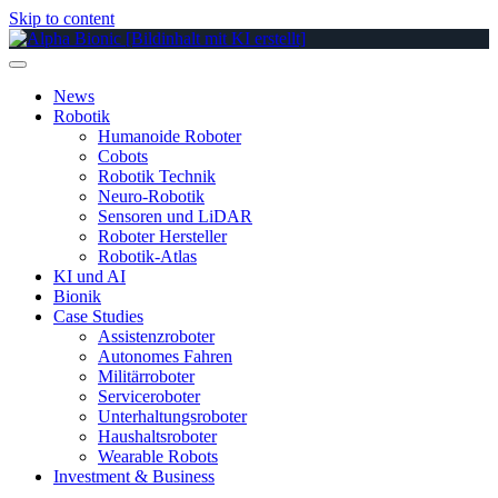
Skip to content
News
Robotik
Humanoide Roboter
Cobots
Robotik Technik
Neuro-Robotik
Sensoren und LiDAR
Roboter Hersteller
Robotik-Atlas
KI und AI
Bionik
Case Studies
Assistenzroboter
Autonomes Fahren
Militärroboter
Serviceroboter
Unterhaltungsroboter
Haushaltsroboter
Wearable Robots
Investment & Business