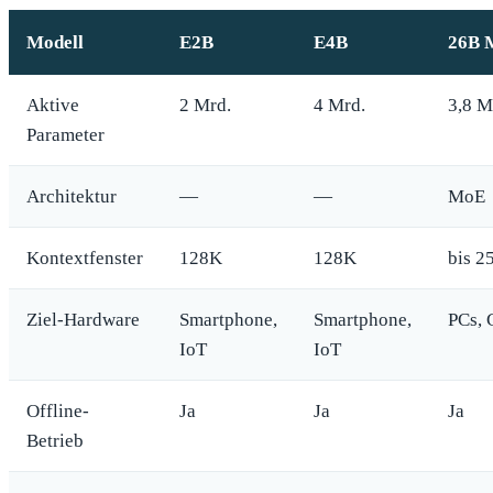
Modell
E2B
E4B
26B 
Aktive
2 Mrd.
4 Mrd.
3,8 M
Parameter
Architektur
—
—
MoE
Kontextfenster
128K
128K
bis 2
Ziel-Hardware
Smartphone,
Smartphone,
PCs,
IoT
IoT
Offline-
Ja
Ja
Ja
Betrieb