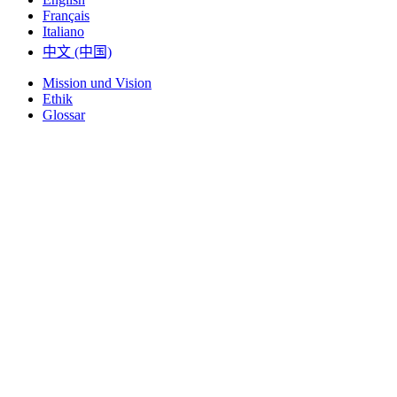
Français
Italiano
中文 (中国)
Mission und Vision
Ethik
Glossar