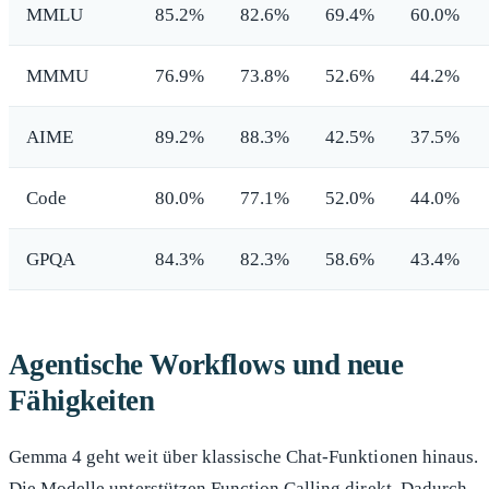
MMLU
85.2%
82.6%
69.4%
60.0%
MMMU
76.9%
73.8%
52.6%
44.2%
AIME
89.2%
88.3%
42.5%
37.5%
Code
80.0%
77.1%
52.0%
44.0%
GPQA
84.3%
82.3%
58.6%
43.4%
Agentische Workflows und neue
Fähigkeiten
Gemma 4 geht weit über klassische Chat-Funktionen hinaus.
Die Modelle unterstützen Function Calling direkt. Dadurch