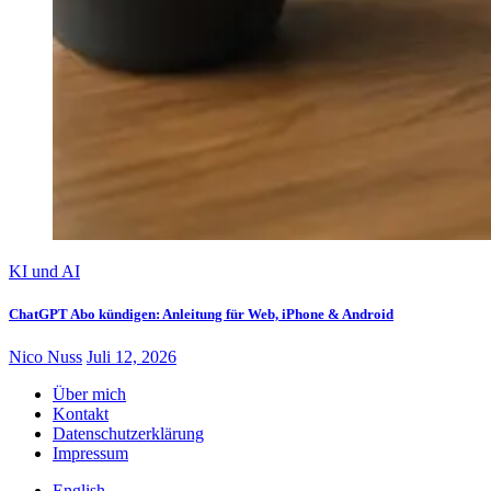
KI und AI
ChatGPT Abo kündigen: Anleitung für Web, iPhone & Android
Nico Nuss
Juli 12, 2026
Über mich
Kontakt
Datenschutzerklärung
Impressum
English