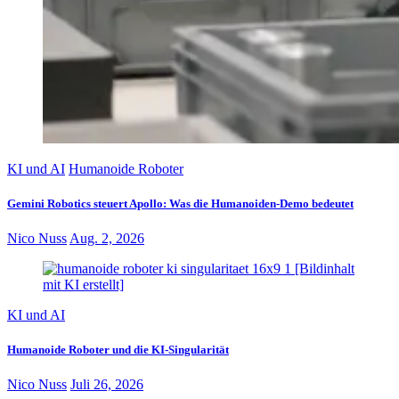
KI und AI
Humanoide Roboter
Gemini Robotics steuert Apollo: Was die Humanoiden-Demo bedeutet
Nico Nuss
Aug. 2, 2026
KI und AI
Humanoide Roboter und die KI-Singularität
Nico Nuss
Juli 26, 2026