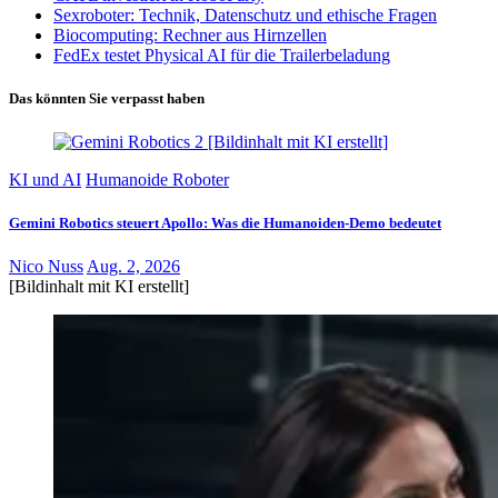
Sexroboter: Technik, Datenschutz und ethische Fragen
Biocomputing: Rechner aus Hirnzellen
FedEx testet Physical AI für die Trailerbeladung
Das könnten Sie verpasst haben
KI und AI
Humanoide Roboter
Gemini Robotics steuert Apollo: Was die Humanoiden-Demo bedeutet
Nico Nuss
Aug. 2, 2026
[Bildinhalt mit KI erstellt]