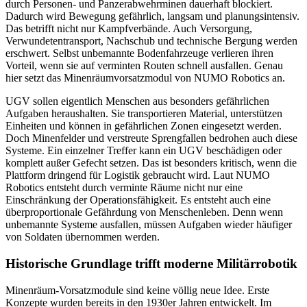
durch Personen- und Panzerabwehrminen dauerhaft blockiert.
Dadurch wird Bewegung gefährlich, langsam und planungsintensiv.
Das betrifft nicht nur Kampfverbände. Auch Versorgung,
Verwundetentransport, Nachschub und technische Bergung werden
erschwert. Selbst unbemannte Bodenfahrzeuge verlieren ihren
Vorteil, wenn sie auf verminten Routen schnell ausfallen. Genau
hier setzt das Minenräumvorsatzmodul von NUMO Robotics an.
UGV sollen eigentlich Menschen aus besonders gefährlichen
Aufgaben heraushalten. Sie transportieren Material, unterstützen
Einheiten und können in gefährlichen Zonen eingesetzt werden.
Doch Minenfelder und verstreute Sprengfallen bedrohen auch diese
Systeme. Ein einzelner Treffer kann ein UGV beschädigen oder
komplett außer Gefecht setzen. Das ist besonders kritisch, wenn die
Plattform dringend für Logistik gebraucht wird. Laut NUMO
Robotics entsteht durch verminte Räume nicht nur eine
Einschränkung der Operationsfähigkeit. Es entsteht auch eine
überproportionale Gefährdung von Menschenleben. Denn wenn
unbemannte Systeme ausfallen, müssen Aufgaben wieder häufiger
von Soldaten übernommen werden.
Historische Grundlage trifft moderne Militärrobotik
Minenräum-Vorsatzmodule sind keine völlig neue Idee. Erste
Konzepte wurden bereits in den 1930er Jahren entwickelt. Im