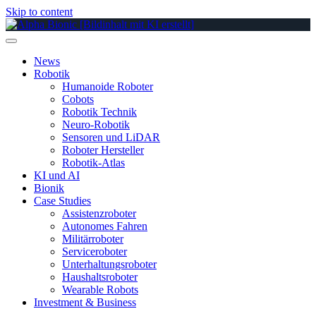
Skip to content
News
Robotik
Humanoide Roboter
Cobots
Robotik Technik
Neuro-Robotik
Sensoren und LiDAR
Roboter Hersteller
Robotik-Atlas
KI und AI
Bionik
Case Studies
Assistenzroboter
Autonomes Fahren
Militärroboter
Serviceroboter
Unterhaltungsroboter
Haushaltsroboter
Wearable Robots
Investment & Business