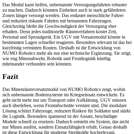
Das Modul kann helfen, unbemannte Versorgungsfahrten robuster
zu machen. Dadurch könnten Einheiten auch in stark gefährdeten
Zonen länger versorgt werden. Das entlastet menschliche Fahrer
und reduziert riskante Fahrten mit bemannten Fahrzeugen.
Gleichzeitig bleibt die Geschwindigkeit der Versorgung eher
erhalten. Denn jedes traditionelle Räumverfahren kostet Zeit,
Personal und Spezialgerät. Ein UGV mit Vorsatzmodul könnte in
bestimmten Lagen schneller reagieren. Besonders relevant ist das bei
kurzfristig verminten Routen. Deshalb ist die Entwicklung von
NUMO Robotics mehr als nur eine technische Ergänzung. Sie zeigt,
wie eng Minenabwehr, Robotik und Frontlogistik künftig
miteinander verbunden sein könnten.
Fazit
Das Minenräumvorsatzmodul von NUMO Robotics zeigt, wohin
sich unbemannte Bodensysteme im Kriegseinsatz entwickeln. Es
geht nicht mehr nur um Transport oder Aufklärung. UGV müssen
auch überleben, wenn Frontabschnitte vermint sind. Die modulare
Lösung schützt Fahrzeuge, reduziert Risiken für Soldaten und stärkt
die Logistik. Besonders spannend ist der Ansatz, beschädigte
Module schnell zu ersetzen. Dadurch entsteht ein System, das nicht
nur Minen auslöst, sondern Einsatzfähigkeit erhält. Genau deshalb
ist diese Entwicklung für moderne Streitkräfte hochrelevant.