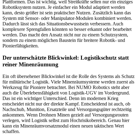
Plattformen. Das ist wichtig, weil Streitkräfte selten nur ein einziges
Robotiksystem nutzen. Je einfacher ein Modul adaptiert werden
kann, desto größer ist sein praktischer Nutzen. Zusätzlich kann das
System mit Sensor- oder Manipulator-Modulen kombiniert werden.
Dadurch lässt sich das Situationsbewusstsein verbessern. Auch
komplexere Sprengfallen könnten so besser erkannt oder bearbeitet
werden. Das macht den Ansatz nicht nur zu einem Schutzsystem,
sondern zu einem möglichen Baustein für breitere Robotik- und
Pionierfähigkeiten.
Der unterschätzte Blickwinkel: Logistikschutz statt
reiner Minenräumung
Ein oft übersehener Blickwinkel ist die Rolle des Systems als Schutz
für militärische Logistik. Viele Minenräumsysteme werden zuerst als
Werkzeug für Pioniere betrachtet. Bei NUMO Robotics steht aber
auch die Überlebensfähigkeit von Logistik-UGV im Vordergrund.
Das ist ein wichtiger Unterschied. Denn im modernen Krieg
entscheidet nicht nur der direkte Kampf. Entscheidend ist auch, ob
Nachschub, Munition, Ersatzteile und Versorgungsgüter rechtzeitig
ankommen. Wenn Drohnen Minen gezielt auf Versorgungsrouten
verlegen, wird Logistik selbst zum Hochrisikobereich. Genau hier
kann ein Minenräumvorsatzmodul einen neuen taktischen Wert
schaffen.