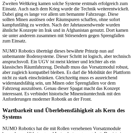
Zweiten Weltkrieg kamen solche Systeme erstmals erfolgreich zum
Einsatz. Auch nach dem Krieg wurde die Technik weiterentwickelt.
Dabei ging es lange vor allem um bemannte Fahrzeuge. Diese
sollten Minen auslösen oder Räumspuren schaffen, ohne sofort
kampfunfähig zu werden. Nach der Jahrtausendwende wurden
ähnliche Konzepte im Irak und in Afghanistan genutzt. Dort kamen
sie unter anderem zusammen mit Störsendern gegen Sprengfallen
zum Einsatz.
NUMO Robotics überträgt dieses bewährte Prinzip nun auf
unbemannte Bodensysteme. Dieser Schritt ist logisch, aber technisch
anspruchsvoll. Ein UGV ist meist kleiner und leichter als ein
klassisches Räumfahrzeug. Deshalb muss das Vorsatzmodul robust,
aber zugleich kompatibel bleiben. Es darf die Mobilität der Plattform
nicht zu stark einschränken. Gleichzeitig muss es ausreichend
widerstandsfähig sein, um Minen oder Sprengfallen vor dem
Fahrzeug auszulösen. Genau dieser Spagat macht das Konzept
interessant. Es verbindet historische Minenräumtechnik mit den
Anforderungen moderner Robotik an der Front.
Wartbarkeit und Überlebensfähigkeit als Kern des
Systems
NUMO Robotics hat die mit Rollen versehenen Vorsatzmodule