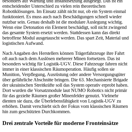
besonders auf Wartung und Instandsetzung ausgelegt. Das ist ein
entscheidender Unterschied zu vielen rein theoretischen
Robotiklösungen. Im Einsatz zählt nicht nur, ob ein System einmal
funktioniert. Es muss auch nach Beschädigungen schnell wieder
nutzbar sein. Genau deshalb ist die modulare Auslegung wichtig.
Wenn eine Detonation ein Element beschädigt, soll nicht zwingend
das gesamte System ersetzt werden. Stattdessen kann das direkt
betroffene Modul ausgetauscht werden. Das spart Zeit, Material und
logistischen Aufwand.
Nach Angaben des Herstellers können Trägerfahrzeuge ihre Fahrt
oft auch nach dem Auslösen mehrerer Minen fortsetzen. Das ist
besonders wichtig für Logistik-UGV. Diese Fahrzeuge fahren nicht
immer in einer klassischen Räumoperation. Häufig sollen sie
Munition, Verpflegung, Ausrüstung oder andere Versorgungsgüter
über gefährliche Abschnitte bringen. Die 63. Mechanisierte Brigade
der ukrainischen Streitkräfte soll das System operativ erprobt haben.
Dort wurden die Vorsatzmodule laut NUMO Robotics nicht primär
für das gezielte Räumen großer Minenfelder genutzt. Vielmehr
dienten sie dazu, die Überlebensfähigkeit von Logistik-UGV zu
erhöhen. Damit verschiebt sich der Fokus vom klassischen Räumen
hin zum geschützten Durchkommen.
Drei zentrale Vorteile für moderne Fronteinsätze