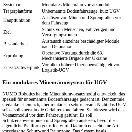
Systemart
Modulares Minenräumvorsatzmodul
Trägerplattform
Unbemannte Bodenfahrzeuge, kurz UGV
Auslösen von Minen und Sprengfallen vor
Hauptfunktion
dem Fahrzeug
Schutz von Menschen, Fahrzeugen und
Ziel
Versorgungsrouten
Austausch einzelner beschädigter Module
Besonderheit
nach Detonation
Operative Nutzung durch die 63.
Erprobung
Mechanisierte Brigade der Ukraine
Vor allem höhere Überlebensfähigkeit von
Einsatzschwerpunkt
Logistik-UGV
Ein modulares Minenräumsystem für UGV
NUMO Robotics hat ein Minenräumvorsatzmodul entwickelt, das
speziell für unbemannte Bodenfahrzeuge gedacht ist. Der zentrale
Gedanke ist einfach, aber militärisch sehr relevant. Nicht das UGV
selbst soll zuerst
in die Gefahrenzone fahren. Stattdessen wird das
Vorsatzmodul vor dem Fahrzeug geführt. Es soll
Schützenabwehrminen und Sprengfallen auslösen, bevor die
eigentliche Plattform getroffen wird. Dadurch entsteht eine Art
vorgelagerte Schutz- und Räumzone. Das System ist als