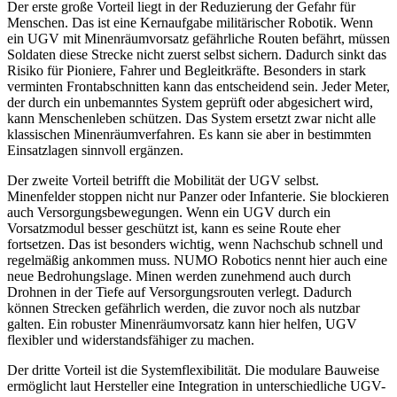
Der erste große Vorteil liegt in der Reduzierung der Gefahr für
Menschen. Das ist eine Kernaufgabe militärischer Robotik. Wenn
ein UGV mit Minenräumvorsatz gefährliche Routen befährt, müssen
Soldaten diese Strecke nicht zuerst selbst sichern. Dadurch sinkt das
Risiko für Pioniere, Fahrer und Begleitkräfte. Besonders in stark
verminten Frontabschnitten kann das entscheidend sein. Jeder Meter,
der durch ein unbemanntes System geprüft oder abgesichert wird,
kann Menschenleben schützen. Das System ersetzt zwar nicht alle
klassischen Minenräumverfahren. Es kann sie aber in bestimmten
Einsatzlagen sinnvoll ergänzen.
Der zweite Vorteil betrifft die Mobilität der UGV selbst.
Minenfelder stoppen nicht nur Panzer oder Infanterie. Sie blockieren
auch Versorgungsbewegungen. Wenn ein UGV durch ein
Vorsatzmodul besser geschützt ist, kann es seine Route eher
fortsetzen. Das ist besonders wichtig, wenn Nachschub schnell und
regelmäßig ankommen muss. NUMO Robotics nennt hier auch eine
neue Bedrohungslage. Minen werden zunehmend auch durch
Drohnen in der Tiefe auf Versorgungsrouten verlegt. Dadurch
können Strecken gefährlich werden, die zuvor noch als nutzbar
galten. Ein robuster Minenräumvorsatz kann hier helfen, UGV
flexibler und widerstandsfähiger zu machen.
Der dritte Vorteil ist die Systemflexibilität. Die modulare Bauweise
ermöglicht laut Hersteller eine Integration in unterschiedliche UGV-