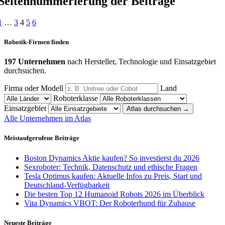
Seitennummerierung der Beiträge
1
…
3
4
5
6
Robotik-Firmen finden
197 Unternehmen
nach Hersteller, Technologie und Einsatzgebiet
durchsuchen.
Firma oder Modell
Land
Roboterklasse
Einsatzgebiet
Atlas durchsuchen
→
Alle Unternehmen im Atlas
Meistaufgerufene Beiträge
Boston Dynamics Aktie kaufen? So investierst du 2026
Sexroboter: Technik, Datenschutz und ethische Fragen
Tesla Optimus kaufen: Aktuelle Infos zu Preis, Start und
Deutschland-Verfügbarkeit
Die besten Top 12 Humanoid Robots 2026 im Überblick
Vita Dynamics VBOT: Der Roboterhund für Zuhause
Neueste Beiträge