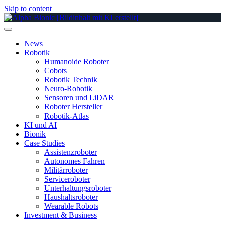
Skip to content
News
Robotik
Humanoide Roboter
Cobots
Robotik Technik
Neuro-Robotik
Sensoren und LiDAR
Roboter Hersteller
Robotik-Atlas
KI und AI
Bionik
Case Studies
Assistenzroboter
Autonomes Fahren
Militärroboter
Serviceroboter
Unterhaltungsroboter
Haushaltsroboter
Wearable Robots
Investment & Business